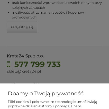
brak konieczności wprowadzania swoich danych przy
kolejnych zakupach
możliwość otrzymania rabatów i kuponów
promocyjnych
zarejestruj się
Kreta24 Sp. z o.o.
577 799 733
sklep@kreta24.pl
ul. Dworcowa 60
44-100 Gliwice
Dbamy o Twoją prywatność
Pliki cookies i pokrewne im technologie umożliwiają
Moje konto
poprawne działanie strony i pomagają nam