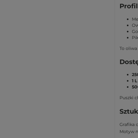
Profi
Me
Ow
Go
Pi
To oliwa
Dost
25
1 L
50
Puszki c
Sztuk
Grafika 
Motyw na