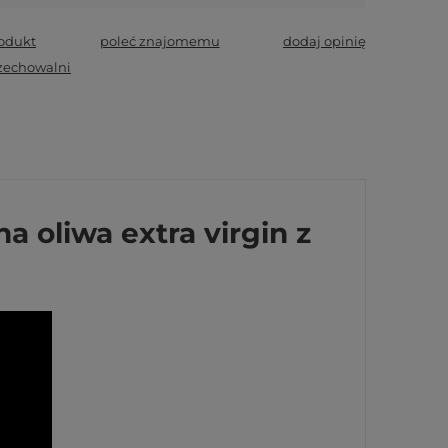
rodukt
poleć znajomemu
dodaj opinię
zechowalni
na oliwa extra virgin z