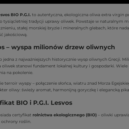
esvos BIO P.G.I.
to autentyczna, ekologiczna oliwa extra virgin 
o tysiącletniej tradycji uprawy oliwek. Powstaje w naturalnym
znieniu, stałej morskiej bryzie i mineralnych glebach, które n
ść jakościową.
os – wyspa milionów drzew oliwnych
o jedna z najważniejszych historycznie wysp oliwnych Grecji. M
 oliwek stanowi fundament lokalnej kultury i gospodarki. Wiele
nia na pokolenie.
ie terroir wyspy – połączenie słońca, wiatru znad Morza Egejsk
kter oliwy: świeży aromat, harmonijną goryczkę i elegancką pik
fikat BIO i P.G.I. Lesvos
siada certyfikat
rolnictwa ekologicznego (BIO)
– oliwki upraw
ochrony roślin.