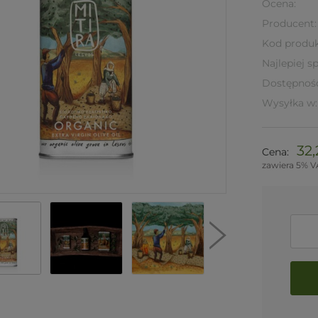
Ocena:
Producent:
Kod produk
Najlepiej s
Dostępnoś
Wysyłka w:
32,
Cena:
zawiera 5% V