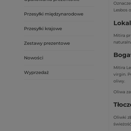
Oznacze
Lesbos o
Przesyłki międzynarodowe
Lokal
Przesyłki krajowe
Mitira p
naturaln
Zestawy prezentowe
Bogat
Nowości
Mitira L
Wyprzedaż
virgin. 
oliwy.
Oliwa za
Tłoc
Oliwki 
świeżość