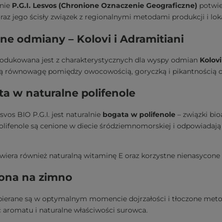
nie
P.G.I. Lesvos (Chronione Oznaczenie Geograficzne)
potwie
raz jego ścisły związek z regionalnymi metodami produkcji i l
ne odmiany – Kolovi i Adramitiani
rodukowana jest z charakterystycznych dla wyspy odmian
Kolovi
ą równowagę pomiędzy owocowością, goryczką i pikantnością or
a w naturalne polifenole
esvos BIO P.G.I. jest naturalnie
bogata w polifenole
– związki bio
Polifenole są cenione w diecie śródziemnomorskiej i odpowiadaj
wiera również naturalną witaminę E oraz korzystne nienasycone
zona na zimno
zbierane są w optymalnym momencie dojrzałości i tłoczone met
 aromatu i naturalne właściwości surowca.