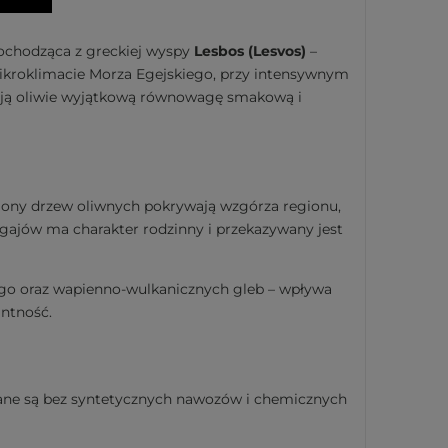
pochodząca z greckiej wyspy
Lesbos (Lesvos)
–
 mikroklimacie Morza Egejskiego, przy intensywnym
adają oliwie wyjątkową równowagę smakową i
iliony drzew oliwnych pokrywają wzgórza regionu,
 gajów ma charakter rodzinny i przekazywany jest
iego oraz wapienno-wulkanicznych gleb – wpływa
antność.
iane są bez syntetycznych nawozów i chemicznych