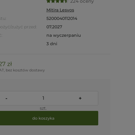
224 oceny
Mitira Lesvos
tu:
5200040112014
pożyć/zużyć przed:
07.2027
ć:
na wyczerpaniu
3 dni
27 zł
AT, bez kosztów dostawy
-
+
szt.
do koszyka