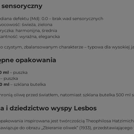
l sensoryczny
diana defektu (Md): 0.0 – brak wad sensorycznych
ocowość: świeża, zielona
ryczka: harmonijna, średnia
kantność: wyraźna, elegancka
 o czystym, zbalansowanym charakterze – typowa dla wysokiej ja
ępne opakowania
0 ml
– puszka
– puszka
0 ml
– szklana butelka
hronią oliwę przed światłem, natomiast szklana butelka 500 ml 
a i dziedzictwo wyspy Lesbos
opakowania inspirowana jest twórczością Theophilosa Hatzimich
wiązuje do obrazu „Zbieranie oliwek” (1933), przedstawiająceg