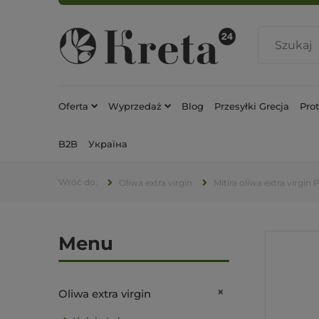
Oferta
Wyprzedaż
Blog
Przesyłki Grecja
Pro
B2B
Україна
Oliwa extra virgin
Mitira oliwa extra virgin
Menu
Oliwa extra virgin