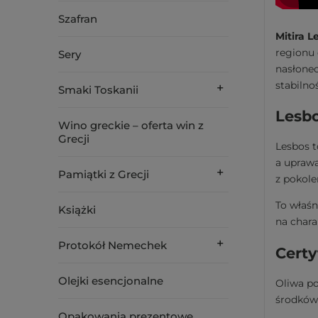
Szafran
Mitira L
regionu 
Sery
nasłonec
stabilno
Smaki Toskanii
Lesb
Wino greckie – oferta win z
Grecji
Lesbos t
a uprawa
Pamiątki z Grecji
z pokole
To właśn
Książki
na chara
Protokół Nemechek
Certy
Olejki esencjonalne
Oliwa po
środków 
Opakowania prezentowe