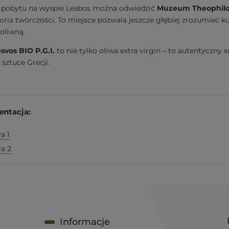
 pobytu na wyspie Lesbos można odwiedzić
Muzeum Theophil
toria twórczości. To miejsce pozwala jeszcze głębiej zrozumieć 
 oliwną.
esvos BIO P.G.I.
to nie tylko oliwa extra virgin – to autentyczny
i sztuce Grecji.
ntacja:
ra 1
ra 2
Informacje