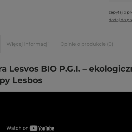
zapytaj o p
dodaj do pr
Więcej informacji
Opinie o produkcie (0)
ra Lesvos BIO P.G.I. – ekologicz
py Lesbos