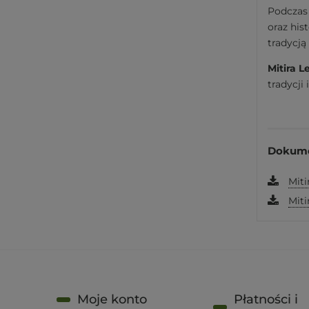
Podczas
oraz his
tradycją
Mitira L
tradycji 
Dokume
Miti
Miti
Moje konto
Płatności i