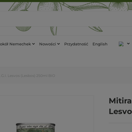
tokół Nemechek
Nowości
Przydatność
English
 P.G.I. Lesvos (Lesbos) 250ml BIO
Mitira
Lesvo