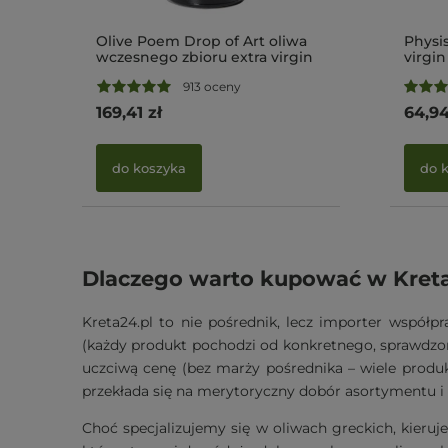
Olive Poem Drop of Art oliwa
Physis
wczesnego zbioru extra virgin
virgi
ultra premium 500ml BIO
BIO (
913 oceny
(NMR: Suma 2189 mg/kg , Index
Index
D1 1497 mg/kg)
169,41 zł
64,94
do koszyka
do 
Dlaczego warto kupować w Kreta
Kreta24.pl to nie pośrednik, lecz importer współ
(każdy produkt pochodzi od konkretnego, sprawdzone
uczciwą cenę (bez marży pośrednika – wiele produk
przekłada się na merytoryczny dobór asortymentu i 
Choć specjalizujemy się w oliwach greckich, kieruje