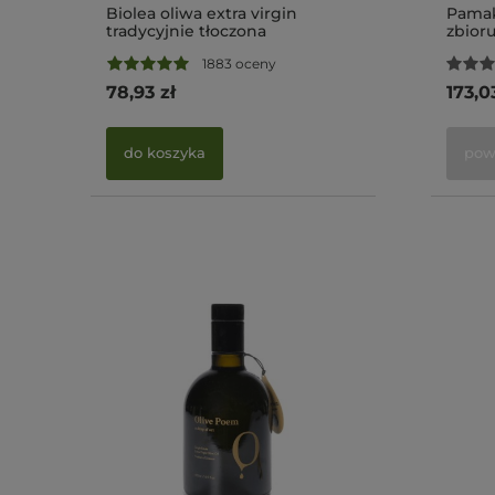
Biolea oliwa extra virgin
Pamak
tradycyjnie tłoczona
zbioru
kamiennymi żarnami PDO
premi
1883 oceny
Chania 500ml BIO (NMR: Suma
Monov
786 mg/kg , Index D1 223
Suma 
78,93 zł
173,0
mg/kg)
1582 
do koszyka
pow