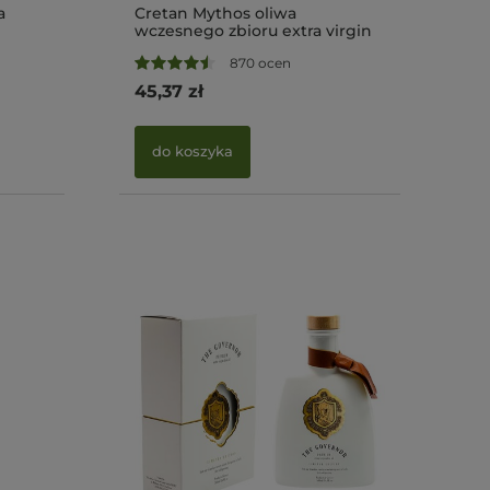
a
Cretan Mythos oliwa
Meligyris
wczesnego zbioru extra virgin
tymianek
500ml BIO
sezonu B
870 ocen
45,37 zł
32,26 zł
Cena regul
do koszyka
Najniższa c
do kosz