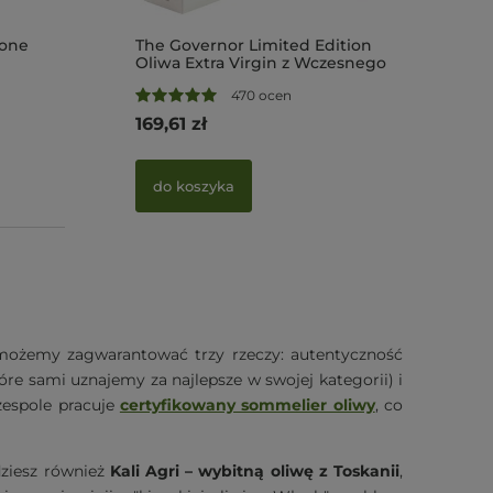
lone
The Governor Limited Edition
Oliwa Extra Virgin z Wczesnego
Zbioru Korfu 500 ml (NMR:
470 ocen
Suma 1316 mg/kg , Index D1 875
Soria Nat
mg/kg)
169,61 zł
tymianko
BB.08.20
do koszyka
16,50 zł
Cena regul
Najniższa c
do kosz
u możemy zagwarantować trzy rzeczy: autentyczność
re sami uznajemy za najlepsze w swojej kategorii) i
zespole pracuje
certyfikowany sommelier oliwy
, co
dziesz również
Kali Agri – wybitną oliwę z Toskanii
,