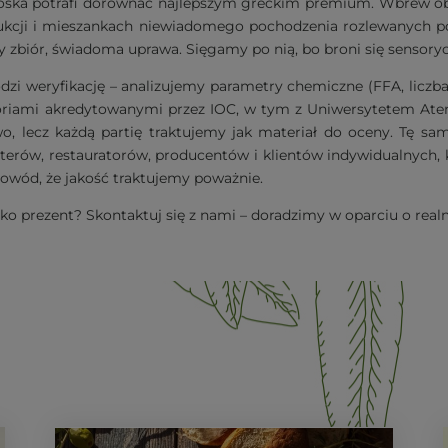
ska potrafi dorównać najlepszym greckim premium. Wbrew obie
ukcji i mieszankach niewiadomego pochodzenia rozlewanych po
biór, świadoma uprawa. Sięgamy po nią, bo broni się sensoryczni
zi weryfikację – analizujemy parametry chemiczne (FFA, liczba 
atoriami akredytowanymi przez IOC, w tym z Uniwersytetem Ate
 lecz każdą partię traktujemy jak materiał do oceny. Tę sa
erów, restauratorów, producentów i klientów indywidualnych, k
dowód, że jakość traktujemy poważnie.
jako prezent? Skontaktuj się z nami – doradzimy w oparciu o rea