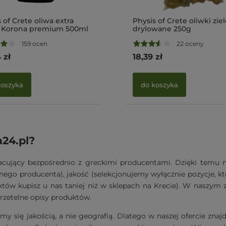
 of Crete oliwa extra
Physis of Crete oliwki zie
n Korona premium 500ml
drylowane 250g
NMR: Suma 1477 mg/kg ,
159 ocen
22 oceny
 D1 396 mg/kg)
 zł
18,39 zł
koszyka
do koszyka
24.pl?
pracujący bezpośrednio z greckimi producentami. Dzięki tem
go producenta), jakość (selekcjonujemy wyłącznie pozycje, któ
tów kupisz u nas taniej niż w sklepach na Krecie). W naszym 
rzetelne opisy produktów.
my się jakością, a nie geografią. Dlatego w naszej ofercie znaj