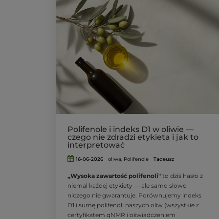
Polifenole i indeks D1 w oliwie —
czego nie zdradzi etykieta i jak to
interpretować
16-06-2026
oliwa
,
Polifenole
Tadeusz
„Wysoka zawartość polifenoli"
to dziś hasło z
niemal każdej etykiety — ale samo słowo
niczego nie gwarantuje. Porównujemy indeks
D1 i sumę polifenoli naszych oliw (wszystkie z
certyfikatem qNMR i oświadczeniem