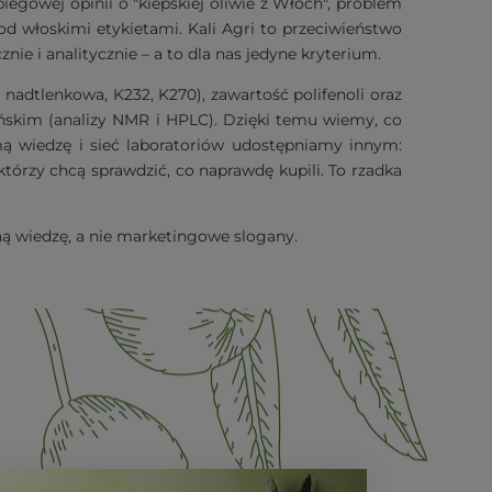
gowej opinii o "kiepskiej oliwie z Włoch", problem
d włoskimi etykietami. Kali Agri to przeciwieństwo
e i analitycznie – a to dla nas jedyne kryterium.
nadtlenkowa, K232, K270), zawartość polifenoli oraz
ńskim (analizy NMR i HPLC). Dzięki temu wiemy, co
mą wiedzę i sieć laboratoriów udostępniamy innym:
tórzy chcą sprawdzić, co naprawdę kupili. To rzadka
lną wiedzę, a nie marketingowe slogany.