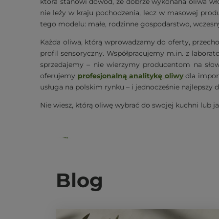
która stanowi dowód, że dobrze wykonana oliwa wło
nie leży w kraju pochodzenia, lecz w masowej prod
tego modelu: małe, rodzinne gospodarstwo, wczesny z
Każda oliwa, którą wprowadzamy do oferty, przechod
profil sensoryczny. Współpracujemy m.in. z labor
sprzedajemy – nie wierzymy producentom na słowo,
oferujemy
profesjonalną analitykę oliwy
dla import
usługa na polskim rynku – i jednocześnie najlepszy 
Nie wiesz, którą oliwę wybrać do swojej kuchni lub 