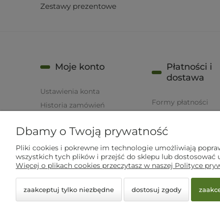
Zestawy prezentowe
Moje konto
Płatności i
dostawa
Ustawienia konta
Formy płatności
Historia zamówień
Czas i koszty dosta
Przechowalnia
Dbamy o Twoją prywatność
Czas realizacji zam
B2B
English
Polityka prywatności
Pliki cookies i pokrewne im technologie umożliwiają popr
wszystkich tych plików i przejść do sklepu lub dostosować u
Więcej o plikach cookies przeczytasz w naszej Polityce pry
zaakceptuj tylko niezbędne
dostosuj zgody
zaakce
© 2026 kreta24.pl. Wszelkie prawa zastrzeżone.