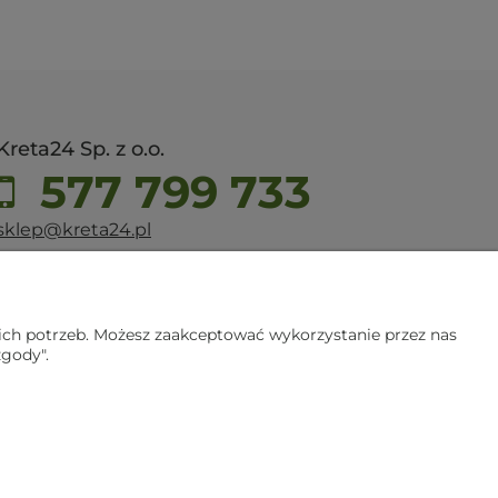
Kreta24 Sp. z o.o.
577 799 733
sklep@kreta24.pl
ul. Dworcowa 60
44-100 Gliwice
ich potrzeb. Możesz zaakceptować wykorzystanie przez nas
zgody".